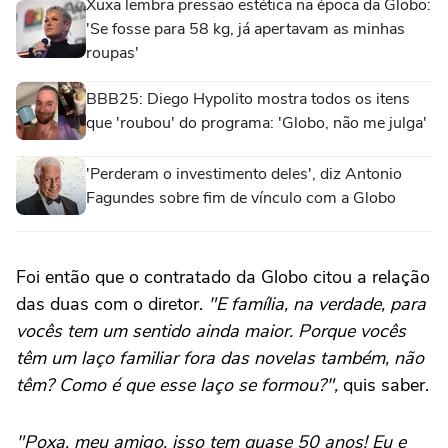
Xuxa lembra pressão estética na época da Globo:
'Se fosse para 58 kg, já apertavam as minhas
roupas'
BBB25: Diego Hypolito mostra todos os itens
que 'roubou' do programa: 'Globo, não me julga'
'Perderam o investimento deles', diz Antonio
Fagundes sobre fim de vínculo com a Globo
Foi então que o contratado da Globo citou a relação
das duas com o diretor.
"E família, na verdade, para
vocês tem um sentido ainda maior. Porque vocês
têm um laço familiar fora das novelas também, não
têm? Como é que esse laço se formou?",
quis saber.
"Poxa, meu amigo, isso tem quase 50 anos! Eu e