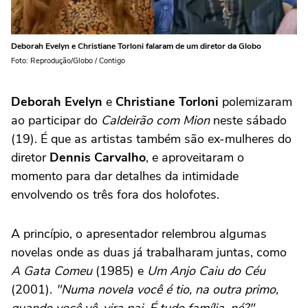
Deborah Evelyn e Christiane Torloni falaram de um diretor da Globo
Foto: Reprodução/Globo / Contigo
Deborah Evelyn
e
Christiane Torloni
polemizaram
ao participar do
Caldeirão com Mion
neste sábado
(19). É que as artistas também são ex-mulheres do
diretor
Dennis Carvalho
, e aproveitaram o
momento para dar detalhes da intimidade
envolvendo os três fora dos holofotes.
A princípio, o apresentador relembrou algumas
novelas onde as duas já trabalharam juntas, como
A Gata Comeu
(1985) e
Um Anjo Caiu do Céu
(2001).
"Numa novela você é tio, na outra primo,
quando você vê, vira pai. É tudo família, né?",