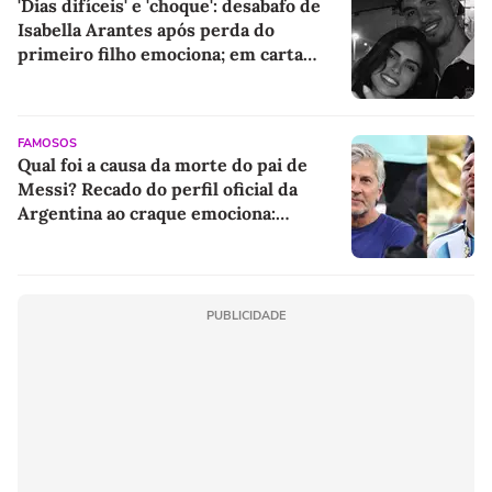
'Dias difíceis' e 'choque': desabafo de
Isabella Arantes após perda do
primeiro filho emociona; em carta
aberta, influenciadora revela atitude
impressionante de Gabriel Medina
FAMOSOS
Qual foi a causa da morte do pai de
Messi? Recado do perfil oficial da
Argentina ao craque emociona:
'Estamos com vocês neste momento
difícil'
PUBLICIDADE