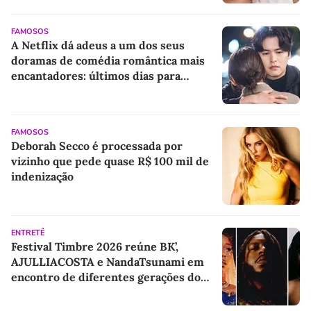
FAMOSOS
A Netflix dá adeus a um dos seus
doramas de comédia romântica mais
encantadores: últimos dias para
assistir a essa obra-prima com Jin Ki-
joo e Lee Jang-woo
FAMOSOS
Deborah Secco é processada por
vizinho que pede quase R$ 100 mil de
indenização
ENTRETÊ
Festival Timbre 2026 reúne BK’,
AJULLIACOSTA e NandaTsunami em
encontro de diferentes gerações do
rap brasileiro