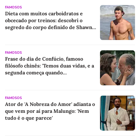
FAMOSOS
Dieta com muitos carboidratos e
obcecado por treinos: descobri o
segredo do corpo definido de Shawn
Mendes aos 28 anos - e é mais simples
do que parece!
FAMOSOS
Frase do dia de Confúcio, famoso
filósofo chinês: 'Temos duas vidas, e a
segunda começa quando
compreendemos que só temos uma'
FAMOSOS
Ator de 'A Nobreza do Amor' adianta o
que vem por aí para Malungo: 'Nem
tudo é o que parece'