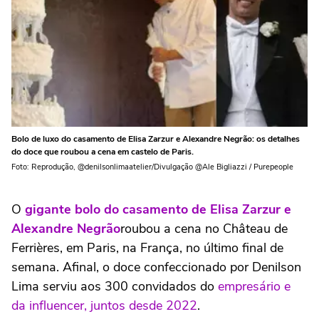
Bolo de luxo do casamento de Elisa Zarzur e Alexandre Negrão: os detalhes
do doce que roubou a cena em castelo de Paris.
Foto: Reprodução, @denilsonlimaatelier/Divulgação @Ale Bigliazzi / Purepeople
O
gigante bolo do casamento de Elisa Zarzur e
Alexandre Negrão
roubou a cena no Château de
Ferrières, em Paris, na França, no último final de
semana. Afinal, o doce confeccionado por Denilson
Lima serviu aos 300 convidados do
empresário e
da influencer, juntos desde 2022
.