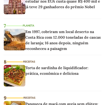
estudar nos EUA custa quase R$ 400 mil e
já teve 29 ganhadores do prêmio Nobel
7
PLANETA
Em 1997, cobriram um local deserto na
Costa Rica com 12.000 toneladas de cascas
de laranja; 16 anos depois, ninguém
reconheceu a paisagem
8
RECEITAS
Torta de sardinha de liquidificador:
prática, econômica e deliciosa
9
RECEITAS
Panqueca de maçã com aveia sem glúten: