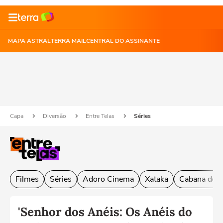
MAPA ASTRAL
TERRA MAIL
CENTRAL DO ASSINANTE
Capa
Diversão
Entre Telas
Séries
Filmes
Séries
Adoro Cinema
Xataka
Cabana do L
'Senhor dos Anéis: Os Anéis do