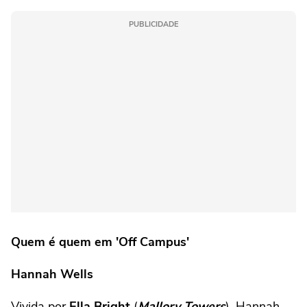
PUBLICIDADE
Quem é quem em 'Off Campus'
Hannah Wells
Vivida por
Ella Bright
(
Mallory Towers
), Hannah