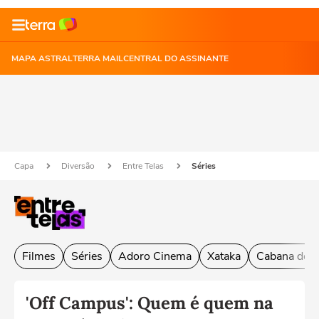
MAPA ASTRAL
TERRA MAIL
CENTRAL DO ASSINANTE
Capa
Diversão
Entre Telas
Séries
Filmes
Séries
Adoro Cinema
Xataka
Cabana do L
'Off Campus': Quem é quem na