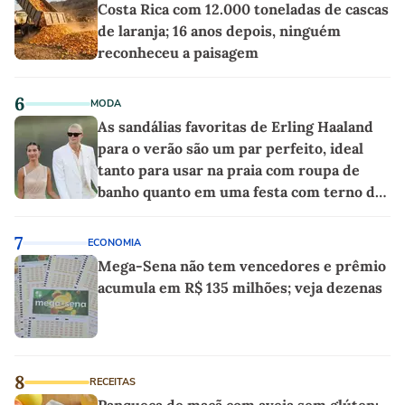
Costa Rica com 12.000 toneladas de cascas
de laranja; 16 anos depois, ninguém
reconheceu a paisagem
6
MODA
As sandálias favoritas de Erling Haaland
para o verão são um par perfeito, ideal
tanto para usar na praia com roupa de
banho quanto em uma festa com terno de
linho
7
ECONOMIA
Mega-Sena não tem vencedores e prêmio
acumula em R$ 135 milhões; veja dezenas
8
RECEITAS
Panqueca de maçã com aveia sem glúten: