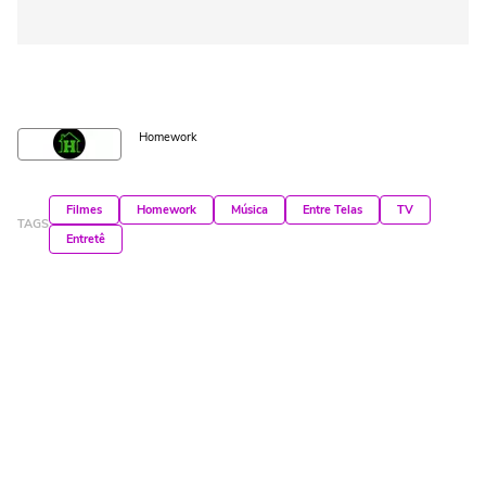
Homework
Filmes
Homework
Música
Entre Telas
TV
TAGS
Entretê