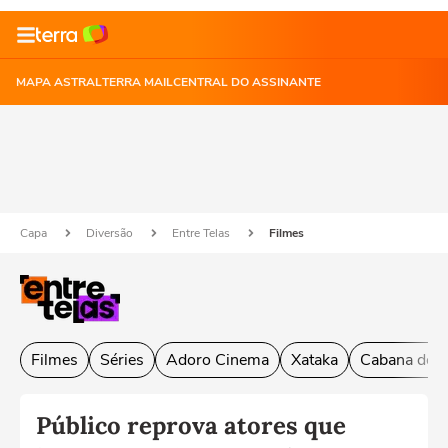
MAPA ASTRAL
TERRA MAIL
CENTRAL DO ASSINANTE
Capa
Diversão
Entre Telas
Filmes
Filmes
Séries
Adoro Cinema
Xataka
Cabana do L
Público reprova atores que