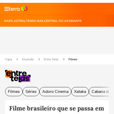
MAPA ASTRAL
TERRA MAIL
CENTRAL DO ASSINANTE
Capa
Diversão
Entre Telas
Filmes
Filmes
Séries
Adoro Cinema
Xataka
Cabana do L
Filme brasileiro que se passa em