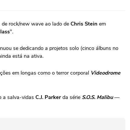
a de rock/new wave ao lado de
Chris Stein
em
lass
".
inuou se dedicando a projetos solo (cinco álbuns no
nda está na ativa.
ações em longas como o terror corporal
Videodrome
o a salva-vidas
C.J. Parker
da série
S.O.S. Malibu
—