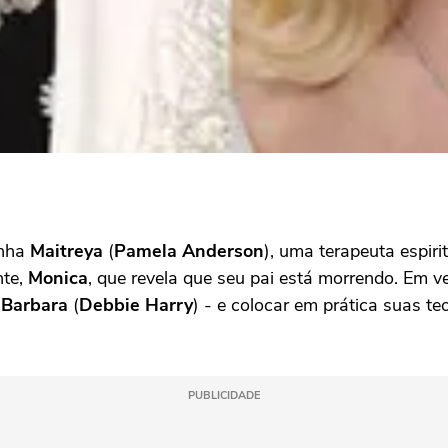
anha
Maitreya
(
Pamela Anderson
), uma terapeuta espiri
nte,
Monica
, que revela que seu pai está morrendo. Em v
,
Barbara
(
Debbie Harry
) - e colocar em prática suas t
PUBLICIDADE