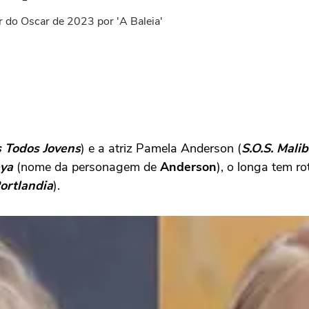
or do Oscar de 2023 por 'A Baleia'
s Todos Joven
s
) e a atriz Pamela Anderson (
S.O.S. Mali
eya
(nome da personagem de
Anderson
), o longa tem r
ortlandia
).