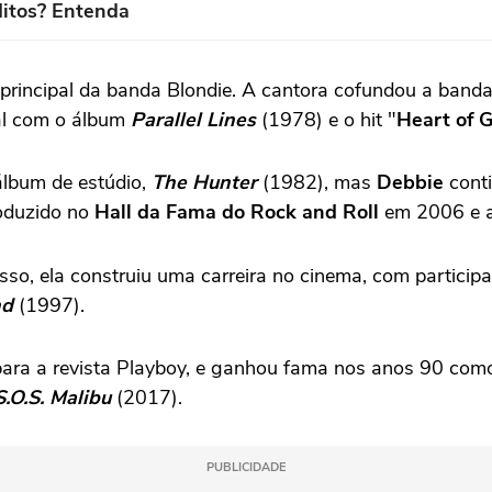
itos? Entenda
 principal da banda Blondie. A cantora cofundou a band
al com o álbum
Parallel Line
s
(1978) e o hit "
Heart of G
álbum de estúdio,
The Hunter
(1982), mas
Debbie
cont
roduzido no
Hall da Fama do Rock and Roll
em 2006 e ai
so, ela construiu uma carreira no cinema, com particip
nd
(1997).
ara a revista Playboy, e ganhou fama nos anos 90 com
.O.S. Malibu
(2017).
PUBLICIDADE