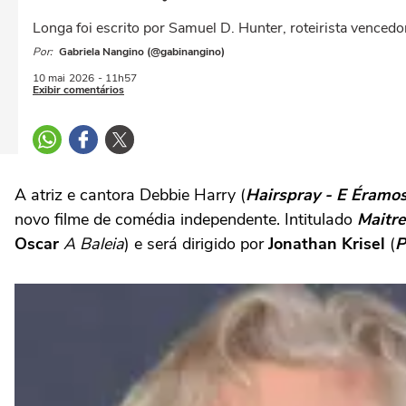
Longa foi escrito por Samuel D. Hunter, roteirista venced
Por:
Gabriela Nangino (@gabinangino)
10 mai
2026
- 11h57
Exibir comentários
A atriz e cantora Debbie Harry (
Hairspray - E Éramo
novo filme de comédia independente. Intitulado
Maitr
Oscar
A Baleia
) e será dirigido por
Jonathan Krisel
(
P