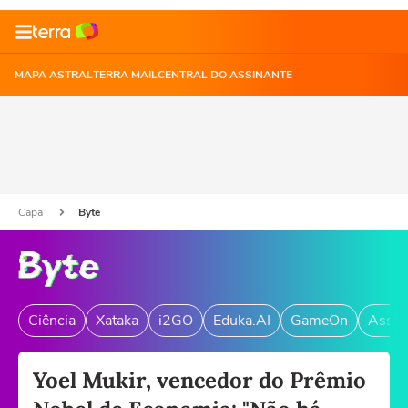
MAPA ASTRAL
TERRA MAIL
CENTRAL DO ASSINANTE
Capa
Byte
Ciência
Xataka
i2GO
Eduka.AI
GameOn
Assin
Yoel Mukir, vencedor do Prêmio