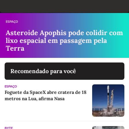
ESPAÇO
Asteroide Apophis pode colidir com
lixo espacial em passagem pela
Terra
Recomendado para você
ESPAÇO
Foguete da SpaceX abre cratera de 18
metros na Lua, afirma Nasa
BYTE