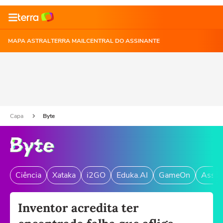
MAPA ASTRAL
TERRA MAIL
CENTRAL DO ASSINANTE
Capa
Byte
Ciência
Xataka
i2GO
Eduka.AI
GameOn
Assin
Inventor acredita ter