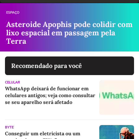
ESPAÇO
Asteroide Apophis pode colidir com
lixo espacial em passagem pela
Terra
Recomendado para você
CELULAR
WhatsApp deixará de funcionar em
celulares antigos; veja como consultar
se seu aparelho será afetado
BYTE
Conseguir um eletricista ou um