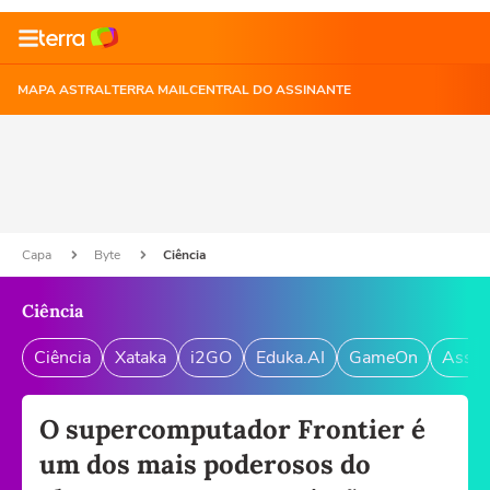
MAPA ASTRAL
TERRA MAIL
CENTRAL DO ASSINANTE
Capa
Byte
Ciência
Ciência
Ciência
Xataka
i2GO
Eduka.AI
GameOn
Assin
O supercomputador Frontier é
um dos mais poderosos do