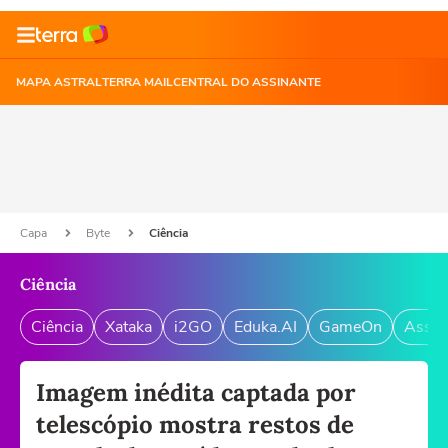
MAPA ASTRAL
TERRA MAIL
CENTRAL DO ASSINANTE
Capa
Byte
Ciência
Ciência
Ciência
Xataka
i2GO
Eduka.AI
GameOn
Assin
Imagem inédita captada por
telescópio mostra restos de