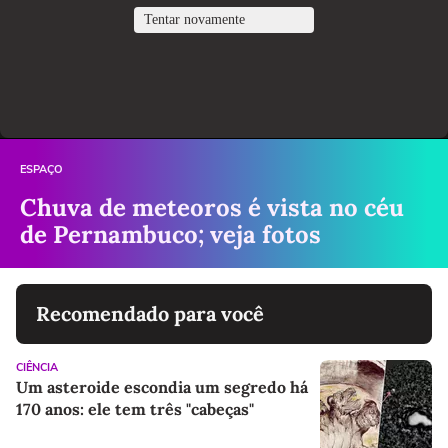
ESPAÇO
Chuva de meteoros é vista no céu
de Pernambuco; veja fotos
Recomendado para você
CIÊNCIA
Um asteroide escondia um segredo há
170 anos: ele tem três "cabeças"