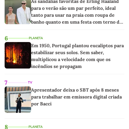
As sandálias favoritas de Erling Haaland
para o verão são um par perfeito, ideal
tanto para usar na praia com roupa de
banho quanto em uma festa com terno de
linho
6
PLANETA
Em 1950, Portugal plantou eucaliptos para
estabilizar seus solos. Sem saber,
multiplicou a velocidade com que os
incêndios se propagam
7
TV
Apresentador deixa o SBT após 8 meses
para trabalhar em emissora digital criada
por Bacci
8
PLANETA