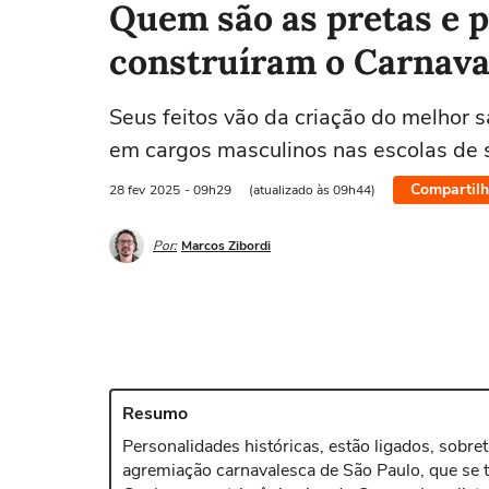
Quem são as pretas e p
construíram o Carnava
Seus feitos vão da criação do melhor
em cargos masculinos nas escolas de
Compartilh
28 fev
2025
- 09h29
(atualizado às 09h44)
Por:
Marcos Zibordi
Resumo
Personalidades históricas, estão ligados, sobre
agremiação carnavalesca de São Paulo, que se 