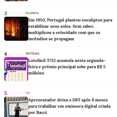
3
PLANETA
Em 1950, Portugal plantou eucaliptos para
estabilizar seus solos. Sem saber,
multiplicou a velocidade com que os
incêndios se propagam
4
NOTÍCIAS
Lotofácil 3752 acumula nesta segunda-
feira e prêmio principal sobe para R$ 5
milhões
5
TV
Apresentador deixa o SBT após 8 meses
para trabalhar em emissora digital criada
por Bacci