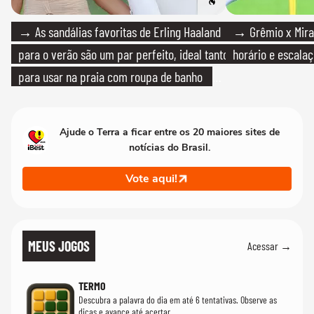
→ As sandálias favoritas de Erling Haaland
→ Grêmio x Mirass
para o verão são um par perfeito, ideal tanto
horário e escalaç
para usar na praia com roupa de banho
quanto em uma festa com terno de linho
Ajude o Terra a ficar entre os 20 maiores sites de
notícias do Brasil.
Vote aqui!
MEUS JOGOS
Acessar →
TERMO
Descubra a palavra do dia em até 6 tentativas. Observe as
dicas e avance até acertar.