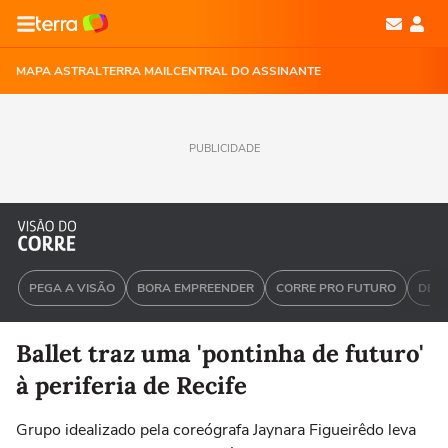
MAPA ASTRAL
TERRA MAIL
CENTRAL DO ASSINANTE
PUBLICIDADE
PEGA A VISÃO
BORA EMPREENDER
CORRE PRO FUTURO
DEU 
Ballet traz uma 'pontinha de futuro'
à periferia de Recife
Grupo idealizado pela coreógrafa Jaynara Figueirêdo leva