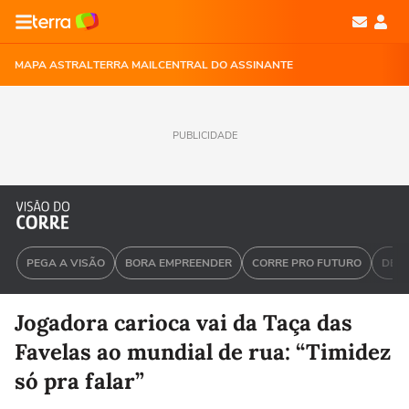
MAPA ASTRAL
TERRA MAIL
CENTRAL DO ASSINANTE
PUBLICIDADE
PEGA A VISÃO
BORA EMPREENDER
CORRE PRO FUTURO
DEU 
Jogadora carioca vai da Taça das
Favelas ao mundial de rua: “Timidez
só pra falar”