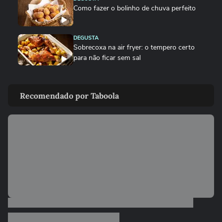
Como fazer o bolinho de chuva perfeito
DEGUSTA
Sobrecoxa na air fryer: o tempero certo
para não ficar sem sal
VIDA E ESTILO
Quais signos têm mais mediunidade?
Recomendado por Taboola
00:26
DEGUSTA
Como fazer nuggets caseiros crocantes e suculentos
DEGUSTA
Qual é a melhor carne de porco para
quem quer emagrecer?
VIDA E ESTILO
O que significa sonhar com criança?