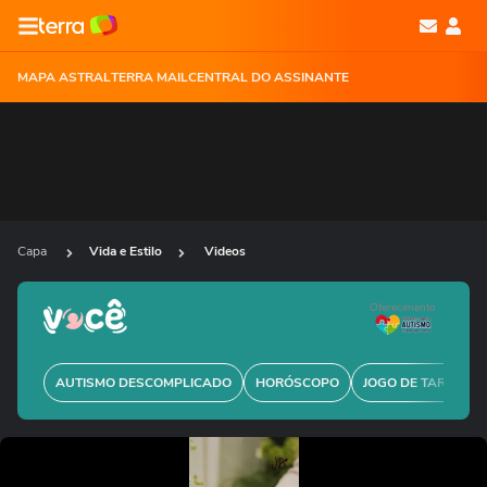
MAPA ASTRAL
TERRA MAIL
CENTRAL DO ASSINANTE
Capa
Vida e Estilo
Videos
Oferecimento
AUTISMO DESCOMPLICADO
HORÓSCOPO
JOGO DE TARÔ GRÁ
Ops!