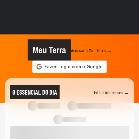
VIDA E ESTILO
'Comecei por necessidade de criança':
artista transforma tubos de...
MODA
Dia dos Pais: veja looks de papais
famosos em chá de bebê,...
Meu Terra
Acessar o Meu Terra →
VIDA E ESTILO
Menina russa se surpreende ao ganhar
doces e bolo em aniversário em SP
SAÚDE
Família compartilha vídeo do bebê Noah
O ESSENCIAL DO DIA
Editar interesses →
após alta da UTI:...
VIDA E ESTILO
5 exercícios de Pilates na parede para
fazer em casa
00:25