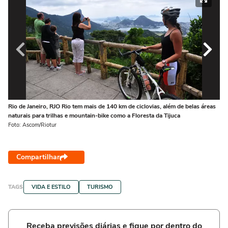
Rio de Janeiro, RJO Rio tem mais de 140 km de ciclovias, além de belas áreas
Va
naturais para trilhas e mountain-bike como a Floresta da Tijuca
id
os
Foto: Ascom/Riotur
Fot
Compartilhar
TAGS
VIDA E ESTILO
TURISMO
Receba previsões diárias e fique por dentro do