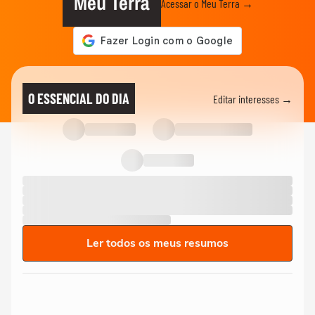
Meu Terra
Acessar o Meu Terra →
O ESSENCIAL DO DIA
Editar interesses →
Ler todos os meus resumos