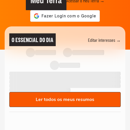
Meu Terra
Acessar o Meu Terra →
O ESSENCIAL DO DIA
Editar interesses →
Ler todos os meus resumos