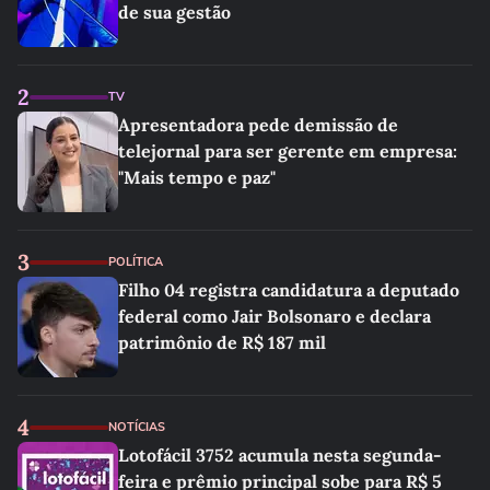
de sua gestão
2
TV
Apresentadora pede demissão de
telejornal para ser gerente em empresa:
"Mais tempo e paz"
3
POLÍTICA
Filho 04 registra candidatura a deputado
federal como Jair Bolsonaro e declara
patrimônio de R$ 187 mil
4
NOTÍCIAS
Lotofácil 3752 acumula nesta segunda-
feira e prêmio principal sobe para R$ 5