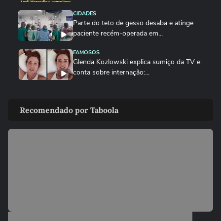
CIDADES
Parte do teto de gesso desaba e atinge
paciente recém-operada em...
FAMOSOS
Glenda Kozlowski explica sumiço da TV e
conta sobre internação:...
SAÚDE
Lito Sousa, do ‘Aviões e Música’, recebe
Recomendado por Taboola
alta hospitalar: ‘Nem sei...
NOTÍCIAS
Lito Sousa explica decisão de fazer live de
hospital: ‘Não é para...
ENTRETÊ
João Gomes tranquiliza fãs e detalha
recuperação após ser...
SAÚDE
Influenciadora cearense viaja à Europa