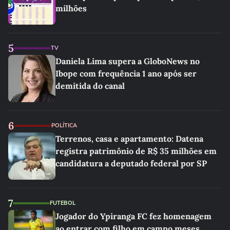
milhões
5
TV
Daniela Lima supera a GloboNews no
Ibope com frequência 1 ano após ser
demitida do canal
6
POLÍTICA
Terrenos, casa e apartamento: Datena
registra patrimônio de R$ 35 milhões em
candidatura a deputado federal por SP
7
FUTEBOL
Jogador do Ypiranga FC fez homenagem
ao entrar com filho em campo meses