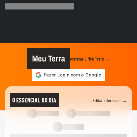
para jogar cinzas e...
SAÚDE
Clitoroplastia: a cirurgia para diminuir o
tamanho do clitóris
SAÚDE
Abdominoplastia vai muito além da
retirada de pele
Meu Terra
Acessar o Meu Terra →
SAÚDE
Fotofobia: a hipersensibilidade à luz que
causa dores de cabeça
04:23
SAÚDE
O que é a síndrome musculoesquelética
O ESSENCIAL DO DIA
Editar interesses →
na menopausa?
SAÚDE
Toxicidade estética: anabolizantes podem
causar danos silenciosos...
03:17