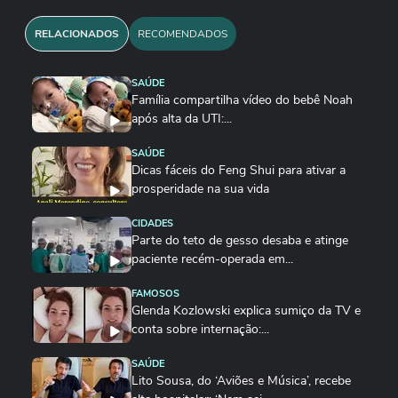
Regional São Paulo (SBD-RESP).
RELACIONADOS
RECOMENDADOS
Mas a SBD-RESP alerta que a calvície é um
SAÚDE
processo evolutivo. “Isso quer dizer que os fios
Família compartilha vídeo do bebê Noah
estão geneticamente programados para afinar e
após alta da UTI:...
cair. Pessoas que ainda têm uma quantidade
SAÚDE
considerável de cabelo durante o transplante
Dicas fáceis do Feng Shui para ativar a
capilar podem sofrer o afinamento desses fios, o
prosperidade na sua vida
que no futuro deixará um resultado ruim em que
CIDADES
os fios transplantados permanecem e os outros
Parte do teto de gesso desaba e atinge
caem”, completa o Daniel Cassiano, diretor da
paciente recém-operada em...
SBD-RESP.
FAMOSOS
Glenda Kozlowski explica sumiço da TV e
conta sobre internação:...
SAÚDE
Lito Sousa, do ‘Aviões e Música’, recebe