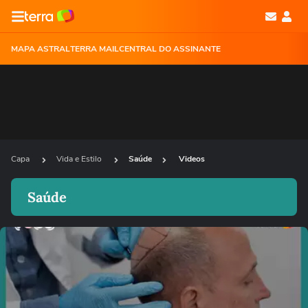
MAPA ASTRAL
TERRA MAIL
CENTRAL DO ASSINANTE
Capa
Vida e Estilo
Saúde
Videos
Saúde
Ops!
Não foi possível reproduzir o vídeo