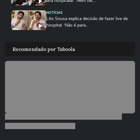
alta hospitalar: ‘Nem sei...
NOTÍCIAS
Lito Sousa explica decisão de fazer live de
hospital: ‘Não é para...
ENTRETÊ
João Gomes tranquiliza fãs e detalha
Recomendado por Taboola
recuperação após ser...
SAÚDE
Influenciadora cearense viaja à Europa
para jogar cinzas e...
SAÚDE
Clitoroplastia: a cirurgia para diminuir o
tamanho do clitóris
SAÚDE
Abdominoplastia vai muito além da
retirada de pele
SAÚDE