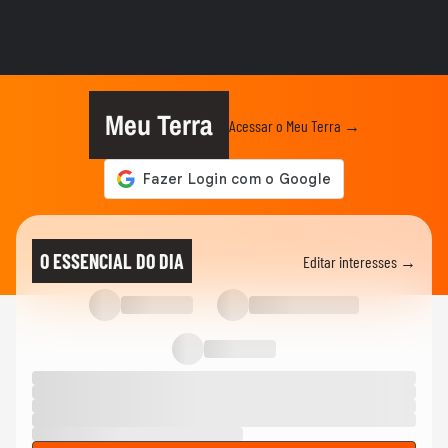
Fotofobia: a hipersensibilidade à luz que
causa dores de cabeça
04:23
SAÚDE
O que é a síndrome musculoesquelética
na menopausa?
Meu Terra
Acessar o Meu Terra →
SAÚDE
Toxicidade estética: anabolizantes podem
causar danos silenciosos...
03:17
NOTÍCIAS
Influencer diz que quase ficou cega após
O ESSENCIAL DO DIA
Editar interesses →
líquido de...
ESPORTES
'Um milagre vivo': esposa de Marcão Raiz
relembra acidente e...