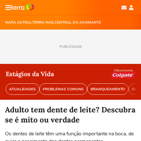
MAPA ASTRAL
TERRA MAIL
CENTRAL DO ASSINANTE
PUBLICIDADE
Oferecimento
Estágios da Vida
ATUALIDADES
PROBLEMAS COMUNS
BRANQUEAMENTO
BOA 
Adulto tem dente de leite? Descubra
se é mito ou verdade
Os dentes de leite têm uma função importante na boca, de