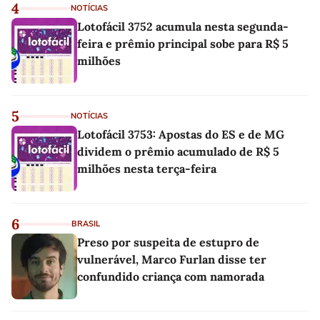
4
NOTÍCIAS
Lotofácil 3752 acumula nesta segunda-
feira e prêmio principal sobe para R$ 5
milhões
5
NOTÍCIAS
Lotofácil 3753: Apostas do ES e de MG
dividem o prêmio acumulado de R$ 5
milhões nesta terça-feira
6
BRASIL
Preso por suspeita de estupro de
vulnerável, Marco Furlan disse ter
confundido criança com namorada