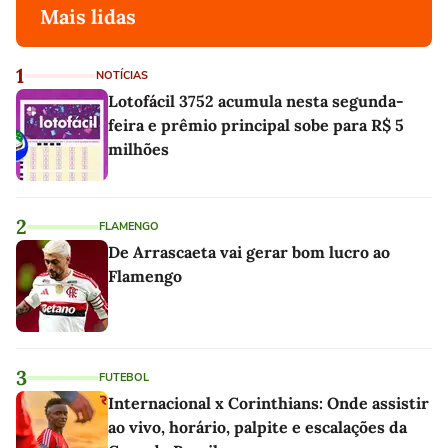
Mais lidas
1
NOTÍCIAS
Lotofácil 3752 acumula nesta segunda-
feira e prêmio principal sobe para R$ 5
milhões
2
FLAMENGO
De Arrascaeta vai gerar bom lucro ao
Flamengo
3
FUTEBOL
Internacional x Corinthians: Onde assistir
ao vivo, horário, palpite e escalações da