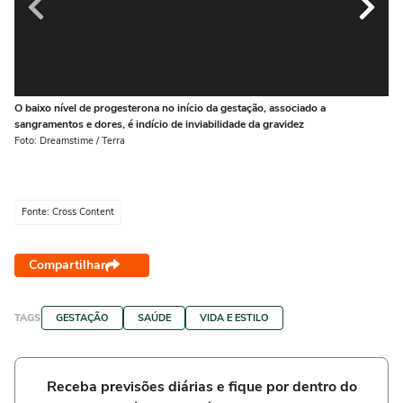
O baixo nível de progesterona no início da gestação, associado a
A 
sangramentos e dores, é indício de inviabilidade da gravidez
gr
ge
Foto: Dreamstime / Terra
Fot
Fonte: Cross Content
Compartilhar
TAGS
GESTAÇÃO
SAÚDE
VIDA E ESTILO
Receba previsões diárias e fique por dentro do