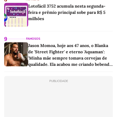
Lotofácil 3752 acumula nesta segunda-
feira e prêmio principal sobe para R$ 5
milhões
9
FAMOSOS
Jason Momoa, hoje aos 47 anos, o Blanka
de 'Street Fighter' e eterno 'Aquaman':
'Minha mãe sempre tomava cervejas de
qualidade. Ela acabou me criando bebendo
as melhores'
PUBLICIDADE