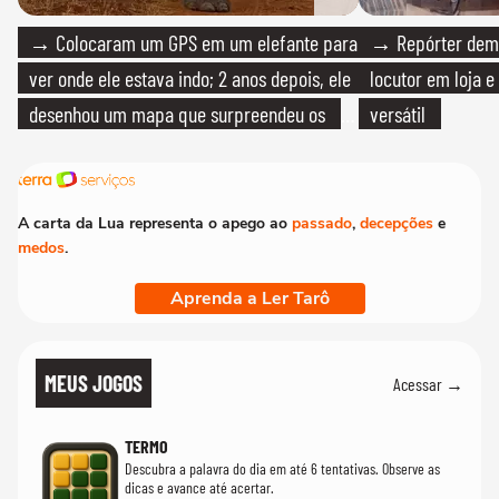
→ Colocaram um GPS em um elefante para
→ Repórter demi
ver onde ele estava indo; 2 anos depois, ele
locutor em loja e
desenhou um mapa que surpreendeu os
versátil
cientistas
A carta da Lua representa o apego ao
passado
,
decepções
e
medos
.
Aprenda a Ler Tarô
MEUS JOGOS
Acessar →
TERMO
Descubra a palavra do dia em até 6 tentativas. Observe as
dicas e avance até acertar.