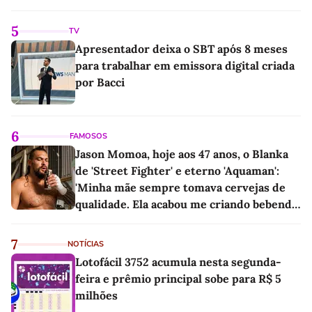
mesmo pequenos, são libertadores'
5
TV
Apresentador deixa o SBT após 8 meses
para trabalhar em emissora digital criada
por Bacci
6
FAMOSOS
Jason Momoa, hoje aos 47 anos, o Blanka
de 'Street Fighter' e eterno 'Aquaman':
'Minha mãe sempre tomava cervejas de
qualidade. Ela acabou me criando bebendo
as melhores'
7
NOTÍCIAS
Lotofácil 3752 acumula nesta segunda-
feira e prêmio principal sobe para R$ 5
milhões