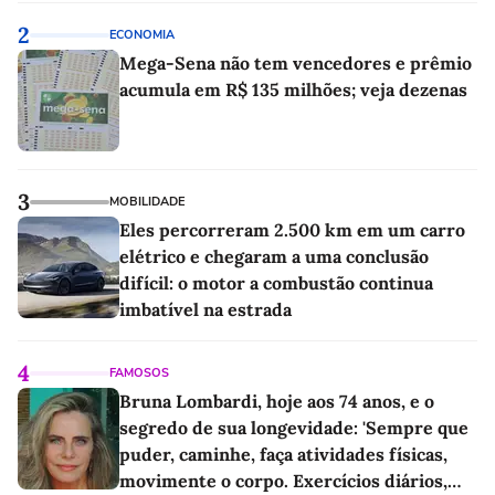
2
ECONOMIA
Mega-Sena não tem vencedores e prêmio
acumula em R$ 135 milhões; veja dezenas
3
MOBILIDADE
Eles percorreram 2.500 km em um carro
elétrico e chegaram a uma conclusão
difícil: o motor a combustão continua
imbatível na estrada
4
FAMOSOS
Bruna Lombardi, hoje aos 74 anos, e o
segredo de sua longevidade: 'Sempre que
puder, caminhe, faça atividades físicas,
movimente o corpo. Exercícios diários,