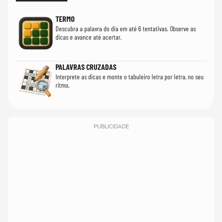
TERMO
Descubra a palavra do dia em até 6 tentativas. Observe as
dicas e avance até acertar.
PALAVRAS CRUZADAS
Interprete as dicas e monte o tabuleiro letra por letra, no seu
ritmo.
PUBLICIDADE