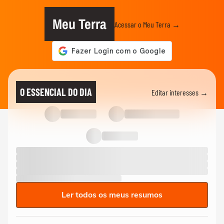
Meu Terra
Acessar o Meu Terra →
O ESSENCIAL DO DIA
Editar interesses →
Ler todos os meus resumos