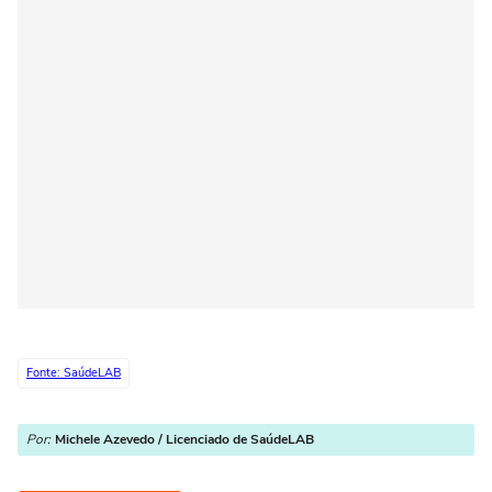
Fonte: SaúdeLAB
Por:
Michele Azevedo / Licenciado de SaúdeLAB