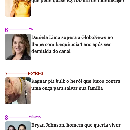
que pede quase R$ 100 mil de indenização
6
TV
Daniela Lima supera a GloboNews no
Ibope com frequência 1 ano após ser
demitida do canal
7
NOTÍCIAS
Ragnar pit bull: o herói que lutou contra
uma onça para salvar sua família
8
CIÊNCIA
Bryan Johnson, homem que queria viver