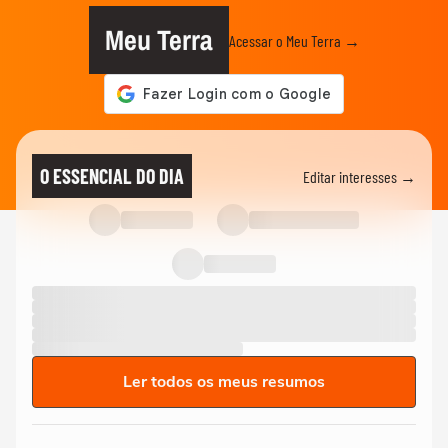
Meu Terra
Acessar o Meu Terra →
O ESSENCIAL DO DIA
Editar interesses →
Ler todos os meus resumos