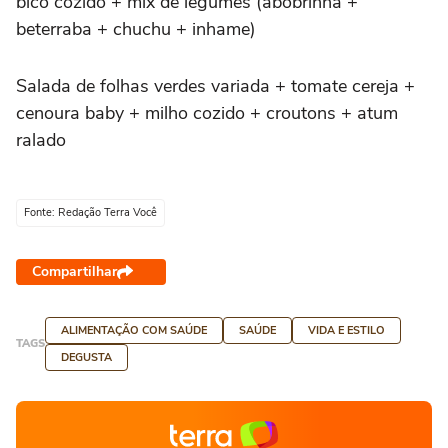
bico cozido + mix de legumes (abobrinha +
beterraba + chuchu + inhame)
Salada de folhas verdes variada + tomate cereja +
cenoura baby + milho cozido + croutons + atum
ralado
Fonte: Redação Terra Você
Compartilhar
ALIMENTAÇÃO COM SAÚDE
SAÚDE
VIDA E ESTILO
TAGS
DEGUSTA