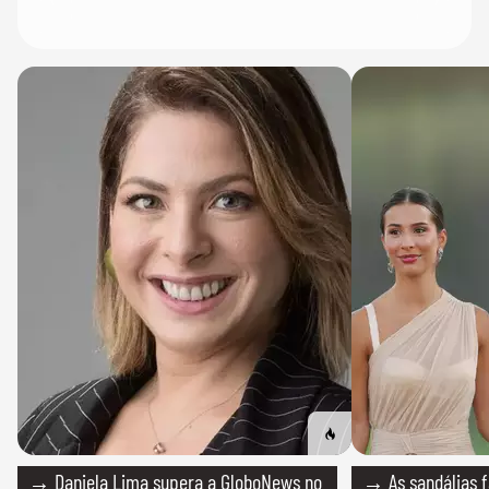
→ Daniela Lima supera a GloboNews no
→ As sandálias f