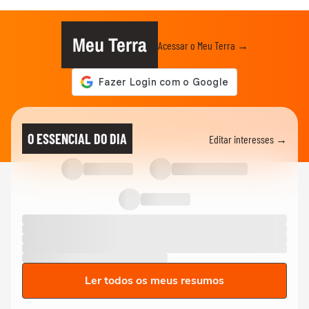
Meu Terra
Acessar o Meu Terra →
O ESSENCIAL DO DIA
Editar interesses →
Ler todos os meus resumos