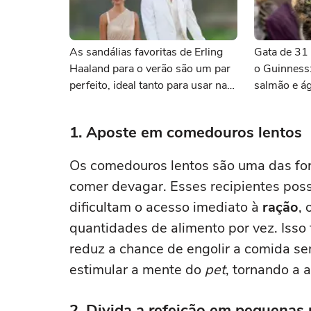
As sandálias favoritas de Erling
Gata de 31 
Haaland para o verão são um par
o Guinness
perfeito, ideal tanto para usar na
salmão e á
praia com roupa de banho quanto
atenção
em uma festa com terno de linho
1. Aposte em comedouros lentos
Os comedouros lentos são uma das for
comer devagar. Esses recipientes poss
dificultam o acesso imediato à
ração
,
quantidades de alimento por vez. Isso
reduz a chance de engolir a comida sem
estimular a mente do
pet
, tornando a 
2. Divida a refeição em pequenas