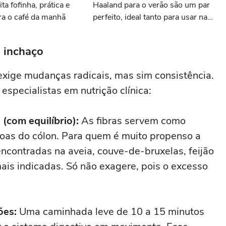
ita fofinha, prática e
Haaland para o verão são um par
ara o café da manhã
perfeito, ideal tanto para usar na
praia com roupa de banho quanto
em uma festa com terno de linho
o inchaço
 exige mudanças radicais, mas sim consistência.
specialistas em nutrição clínica:
 (com equilíbrio):
As fibras servem como
boas do cólon. Para quem é muito propenso a
 encontradas na aveia, couve-de-bruxelas, feijão
ais indicadas. Só não exagere, pois o excesso
ões:
Uma caminhada leve de 10 a 15 minutos