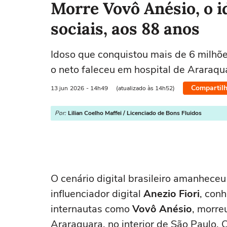
Morre Vovô Anésio, o 
sociais, aos 88 anos
Idoso que conquistou mais de 6 milhõ
o neto faleceu em hospital de Araraqu
Compartilh
13 jun
2026
- 14h49
(atualizado às 14h52)
Por:
Lilian Coelho Maffei / Licenciado de Bons Fluidos
O cenário digital brasileiro amanhec
influenciador digital
Anezio Fiori
, con
internautas como
Vovô Anésio
, morre
Araraquara, no interior de São Paulo. 