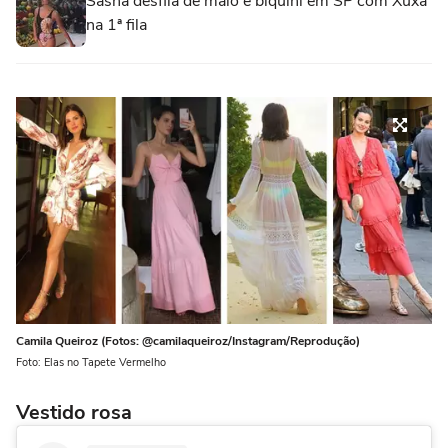
Sasha desfila de maiô e biquíni em SP com Xuxa
na 1ª fila
Camila Queiroz (Fotos: @camilaqueiroz/Instagram/Reprodução)
Foto: Elas no Tapete Vermelho
Vestido rosa