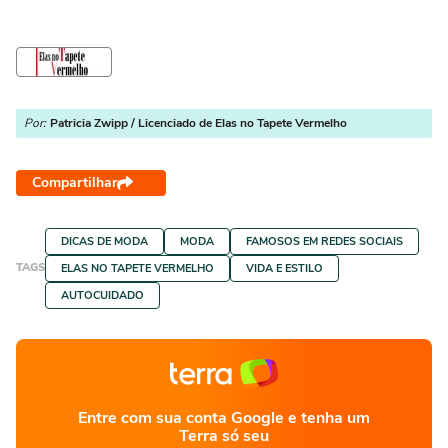
aniversários
Por:
Patricia Zwipp / Licenciado de Elas no Tapete Vermelho
Compartilhar
DICAS DE MODA
MODA
FAMOSOS EM REDES SOCIAIS
TAGS
ELAS NO TAPETE VERMELHO
VIDA E ESTILO
AUTOCUIDADO
Entre com sua conta Google e tenha um
Terra só seu