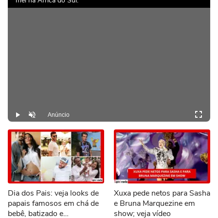
mel na África do Sul:
Anúncio
Play
Desmutar
Dia dos Pais: veja looks de
Xuxa pede netos para Sasha
papais famosos em chá de
e Bruna Marquezine em
bebê, batizado e
show; veja vídeo