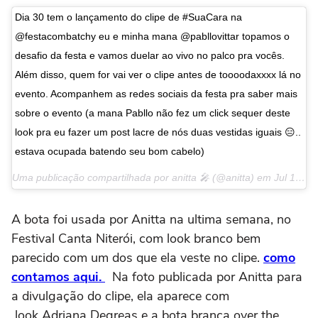
Dia 30 tem o lançamento do clipe de #SuaCara na
@festacombatchy eu e minha mana @pabllovittar topamos o
desafio da festa e vamos duelar ao vivo no palco pra vocês.
Além disso, quem for vai ver o clipe antes de toooodaxxxx lá no
evento. Acompanhem as redes sociais da festa pra saber mais
sobre o evento (a mana Pabllo não fez um click sequer deste
look pra eu fazer um post lacre de nós duas vestidas iguais 😑..
estava ocupada batendo seu bom cabelo)
Uma publicação compartilhada por anitta 🎤 (@anitta) em
Jul 19, 2017 às 12:49 PDT
A bota foi usada por Anitta na ultima semana, no
Festival Canta Niterói, com look branco bem
parecido com um dos que ela veste no clipe.
como
contamos aqui.
Na foto publicada por Anitta para
a divulgação do clipe, ela aparece com
look Adriana Degreas e a bota branca over the