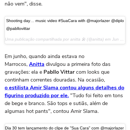
não vem", disse.
Shooting day… music video #SuaCara with @majorlazer @diplo
@pabllovittar
Uma publicação compartilhada por anitta 🎤 (@anitta) em
Jun 22, 2017 às 4:24 PDT
Em junho, quando ainda estava no
Marrocos,
Anitta
divulgou a primeira foto das
gravações: ela e
Pabllo Vittar
com looks que
continham correntes douradas. Na ocasião,
o estilista Amir Slama contou alguns detalhes do
figurino produzido por ele.
"Tudo foi feito em tons
de bege e branco. São tops e sutiãs, além de
algumas hot pants", contou Amir Slama.
Dia 30 tem lançamento do clipe de "Sua Cara" com @majorlazer