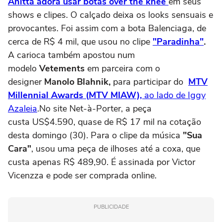
Anitta adora usar botas over the knee
em seus
shows e clipes. O calçado deixa os looks sensuais e
provocantes. Foi assim com a bota Balenciaga, de
cerca de R$ 4 mil, que usou no clipe
"Paradinha"
.
A carioca também apostou num
modelo
Vetements
em parceira com o
designer
Manolo Blahnik,
para participar do
MTV
Millennial Awards (
MTV MIAW),
ao lado de Iggy
Azaleia
.No site Net-à-Porter, a peça
custa US
$
4.590, quase de R$ 17 mil na cotação
desta domingo (30). Para o clipe da música
"Sua
Cara"
, usou uma peça de ilhoses até a coxa, que
custa apenas R$ 489,90. É assinada por Victor
Vicenzza e pode ser comprada online.
PUBLICIDADE