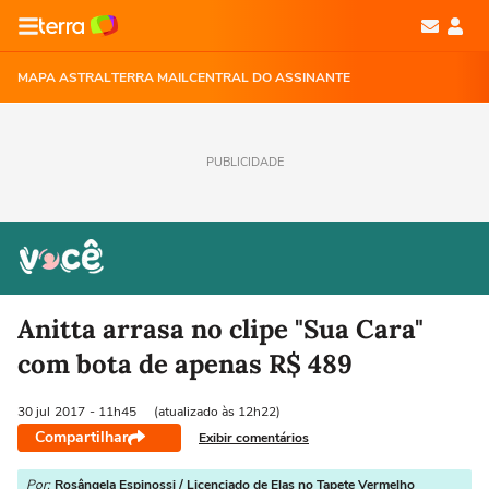
MAPA ASTRAL
TERRA MAIL
CENTRAL DO ASSINANTE
PUBLICIDADE
Anitta arrasa no clipe "Sua Cara"
com bota de apenas R$ 489
30 jul
2017
- 11h45
(atualizado às 12h22)
Compartilhar
Exibir comentários
Por:
Rosângela Espinossi / Licenciado de Elas no Tapete Vermelho