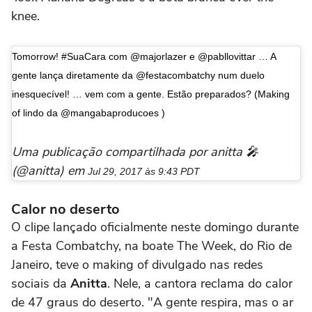
knee.
Tomorrow! #SuaCara com @majorlazer e @pabllovittar … A
gente lança diretamente da @festacombatchy num duelo
inesquecível! … vem com a gente. Estão preparados? (Making
of lindo da @mangabaproducoes )
Uma publicação compartilhada por anitta 🎤
(@anitta) em
Jul 29, 2017 às 9:43 PDT
Calor no deserto
O clipe lançado oficialmente neste domingo durante
a Festa Combatchy, na boate The Week, do Rio de
Janeiro, teve o making of divulgado nas redes
sociais da
Anitta
. Nele, a cantora reclama do calor
de 47 graus do deserto. "A gente respira, mas o ar