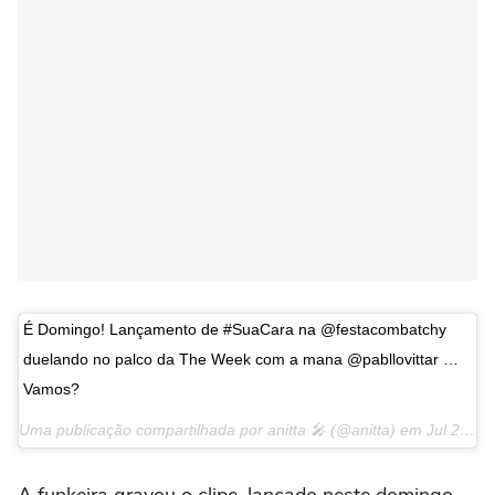
É Domingo! Lançamento de #SuaCara na @festacombatchy
duelando no palco da The Week com a mana @pabllovittar …
Vamos?
Uma publicação compartilhada por anitta 🎤 (@anitta) em
Jul 28, 2017 às 6:54 PDT
A funkeira gravou o clipe, lançado neste domingo,