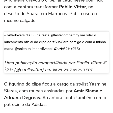
com a cantora transformer
Pabllo Vittar
, no
deserto do Saara, em Marrocos. Pabllo usou o
mesmo calçado.
// vittarlovers dia 30 na festa @festacombatchy vai rolar o
lançamento oficial do clipe de #SuaCara comigo e com a minha
mana @anitta tá imperdíveeel 🍒✨🔊💘🏹⚡️🍑💦
Uma publicação compartilhada por Pabllo Vittar 🏹
💘✨ (@pabllovittar) em
Jul 28, 2017 às 2:13 PDT
O figurino do clipe ficou a cargo da stylist Yasmine
Sterea, com roupas assinadas por
Amir Slama e
Adriana Degreas.
A cantora conta também com o
patrocínio da Adidas.