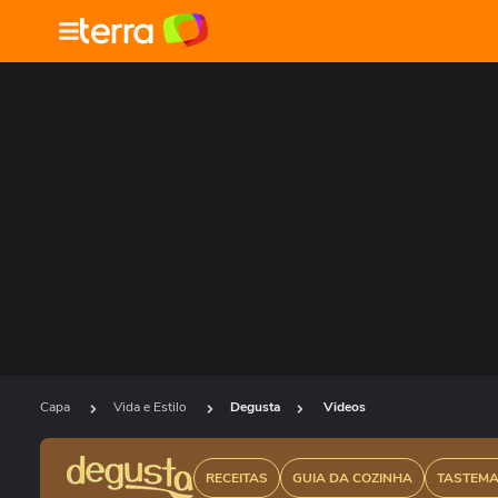
Capa
Vida e Estilo
Degusta
Videos
RECEITAS
GUIA DA COZINHA
TASTEM