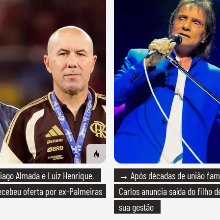
ago Almada e Luiz Henrique,
→ Após décadas de união fami
cebeu oferta por ex-Palmeiras
Carlos anuncia saída do filho 
sua gestão