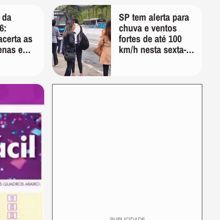
longevidade"
 da
SP tem alerta para
6:
chuva e ventos
certa as
fortes de até 100
enas e
km/h nesta sexta-
cumula
feira; veja a
 milhão
previsão do tempo
PUBLICIDADE