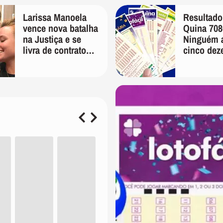
Larissa Manoela
Resultado
vence nova batalha
Quina 708
na Justiça e se
Ninguém a
livra de contrato
cinco dez
vitalício assinado
prêmio a
pelos pais na
em R$ 1,5
infância