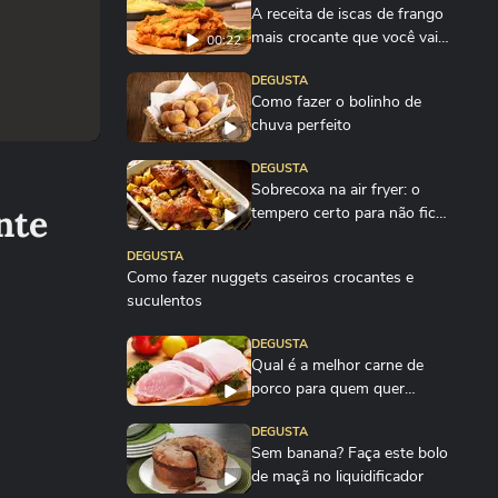
A receita de iscas de frango
mais crocante que você vai
00:22
fazer
DEGUSTA
Como fazer o bolinho de
chuva perfeito
DEGUSTA
Sobrecoxa na air fryer: o
nte
tempero certo para não ficar
sem sal
DEGUSTA
Como fazer nuggets caseiros crocantes e
suculentos
DEGUSTA
Qual é a melhor carne de
porco para quem quer
emagrecer?
DEGUSTA
Sem banana? Faça este bolo
de maçã no liquidificador