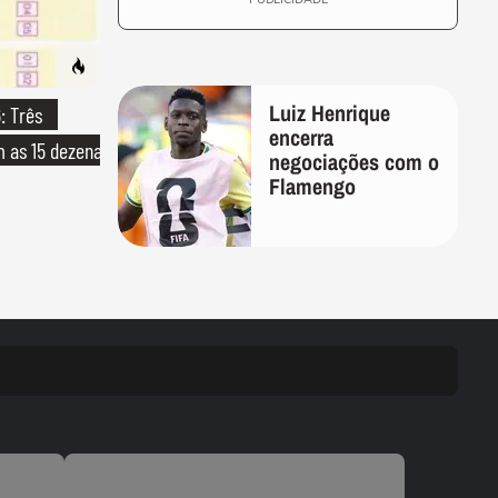
Luiz Henrique
: Três
encerra
m as 15 dezenas
negociações com o
Flamengo