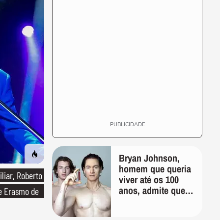
gema mole e a borda
crocante
DEGUSTA
Pizza de frigideira deliciosa
que fica pronta em minutos
00:23
DEGUSTA
Pizza de frigideira deliciosa
que fica pronta em poucos
00:23
minutos
DEGUSTA
Ovo frito: veja como deixar a
gema mole e a borda
PUBLICIDADE
crocante sem...
Bryan Johnson,
homem que queria
liar, Roberto
viver até os 100
anos, admite que
de Erasmo de
"foi longe demais
em busca pela