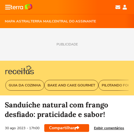
MAPA ASTRAL
TERRA MAIL
CENTRAL DO ASSINANTE
PUBLICIDADE
GUIA DA COZINHA
BAKE AND CAKE GOURMET
PILOTANDO FOGÃ
Sanduíche natural com frango
desfiado: praticidade e sabor!
Compartilhar
Exibir comentários
30 ago
2023
- 17h00