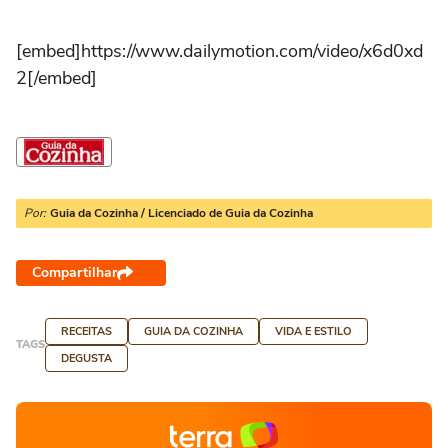
[embed]https://www.dailymotion.com/video/x6d0xd
2[/embed]
Por:
Guia da Cozinha / Licenciado de Guia da Cozinha
Compartilhar
RECEITAS
GUIA DA COZINHA
VIDA E ESTILO
TAGS
DEGUSTA