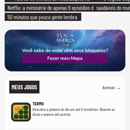
Netflix: a minissérie de apenas 6 episódios de
saudáveis do mun
50 minutos que pouca gente lembra
Você sabe de onde vêm seus bloqueios?
Fazer meu Mapa
MEUS JOGOS
Acessar →
TERMO
Descubra a palavra do dia em até 6 tentativas. Observe as
dicas e avance até acertar.