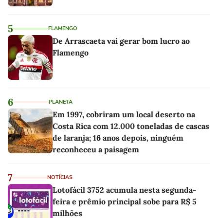
5
FLAMENGO
De Arrascaeta vai gerar bom lucro ao
Flamengo
6
PLANETA
Em 1997, cobriram um local deserto na
Costa Rica com 12.000 toneladas de cascas
de laranja; 16 anos depois, ninguém
reconheceu a paisagem
7
NOTÍCIAS
Lotofácil 3752 acumula nesta segunda-
feira e prêmio principal sobe para R$ 5
milhões