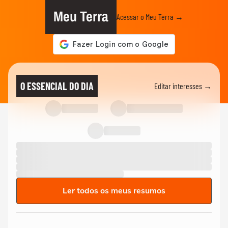
Meu Terra
Acessar o Meu Terra →
O ESSENCIAL DO DIA
Editar interesses →
Ler todos os meus resumos