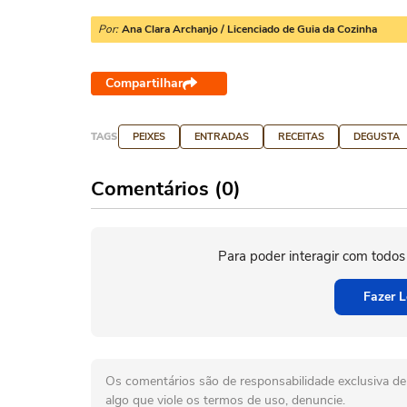
Por:
Ana Clara Archanjo / Licenciado de Guia da Cozinha
Compartilhar
TAGS
PEIXES
ENTRADAS
RECEITAS
DEGUSTA
Comentários (0)
Para poder interagir com todos
Fazer L
Os comentários são de responsabilidade exclusiva de 
algo que viole os termos de uso, denuncie.