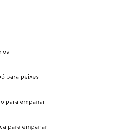
nos
pó para peixes
igo para empanar
osca para empanar