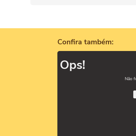
Confira também:
Ops!
Não f