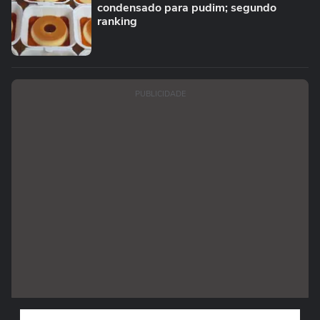
condensado para pudim; segundo
ranking
PUBLICIDADE