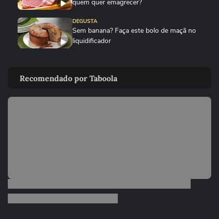
quem quer emagrecer?
DEGUSTA
Sem banana? Faça este bolo de maçã no
liquidificador
DEGUSTA
Como fazer bolo mesclado igual ao da
Recomendado por Taboola
padaria, mas gastando pouco
DEGUSTA
Nunca mais faça coração de galinha
borrachudo!
00:22
DEGUSTA
Como plantar gengibre em casa do jeito
certo
DEGUSTA
Veja como limpar a airfryer em poucos
minutos sem estragar o...
DEGUSTA