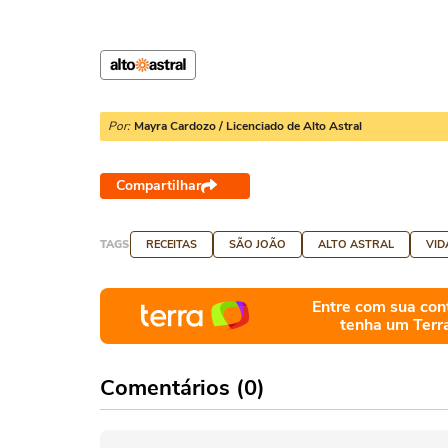
Por:
Mayra Cardozo / Licenciado de Alto Astral
Compartilhar
TAGS
RECEITAS
SÃO JOÃO
ALTO ASTRAL
VID
Entre com sua con
tenha um Terr
Comentários (0)