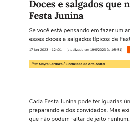
Doces e salgados que 
Festa Junina
Se você está pensando em fazer um arr
esses doces e salgados típicos de Fes
17 jun
2023
- 12h01
(atualizado em 19/6/2023 às 16h51)
Por:
Mayra Cardozo / Licenciado de Alto Astral
Cada Festa Junina pode ter iguarias 
preparando e dos convidados. Mas exi
que não podem faltar de jeito nenhum