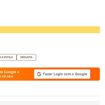
A E ESTILO
DEGUSTA
ta Google e
a só seu