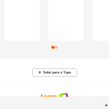
Subir para o Topo
© COPYRIGHT 2026, TERRA NETWORKS BRASIL LTDA |
POLÍTICA DE