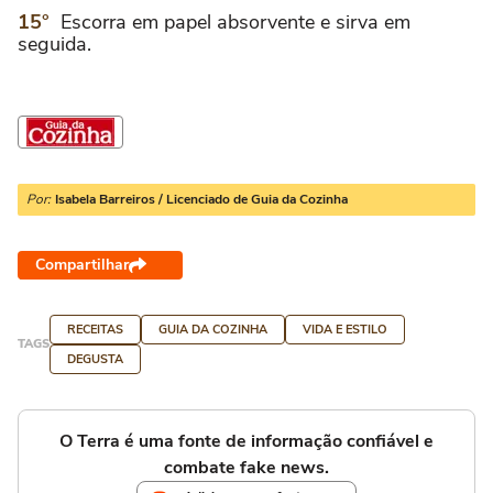
Escorra em papel absorvente e sirva em
seguida.
Por:
Isabela Barreiros / Licenciado de Guia da Cozinha
Compartilhar
RECEITAS
GUIA DA COZINHA
VIDA E ESTILO
TAGS
DEGUSTA
O Terra é uma fonte de informação confiável e
combate fake news.