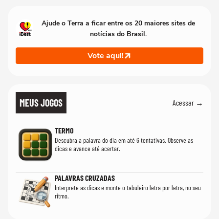
Ajude o Terra a ficar entre os 20 maiores sites de
notícias do Brasil.
Vote aqui!
MEUS JOGOS
Acessar →
TERMO
Descubra a palavra do dia em até 6 tentativas. Observe as
dicas e avance até acertar.
PALAVRAS CRUZADAS
Interprete as dicas e monte o tabuleiro letra por letra, no seu
ritmo.