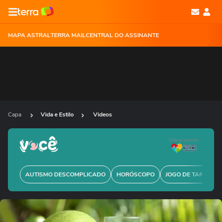
MAPA ASTRAL
TERRA MAIL
CENTRAL DO ASSINANTE
Capa
Vida e Estilo
Videos
Oferecimento
AUTISMO DESCOMPLICADO
HORÓSCOPO
JOGO DE TARÔ GRÁ
Ops!