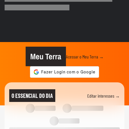
DEGUSTA
Qual é a melhor carne de porco para
quem quer emagrecer?
VIDA E ESTILO
O que significa sonhar com criança?
Meu Terra
Acessar o Meu Terra →
VIDA E ESTILO
'Comecei por necessidade de criança':
artista transforma tubos de...
MODA
Dia dos Pais: veja looks de papais
O ESSENCIAL DO DIA
Editar interesses →
famosos em chá de bebê,...
VIDA E ESTILO
Menina russa se surpreende ao ganhar
doces e bolo em aniversário em SP