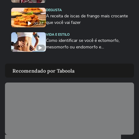
DEGUSTA
A receita de iscas de frango mais crocante
que você vai fazer
00:22
VIDA E ESTILO
Como identificar se você é ectomorfo,
mesomorfo ou endomorfo e...
DEGUSTA
Como fazer o bolinho de chuva perfeito
Recomendado por Taboola
DEGUSTA
Sobrecoxa na air fryer: o tempero certo
para não ficar sem sal
VIDA E ESTILO
Quais signos têm mais mediunidade?
00:26
DEGUSTA
Como fazer nuggets caseiros crocantes e suculentos