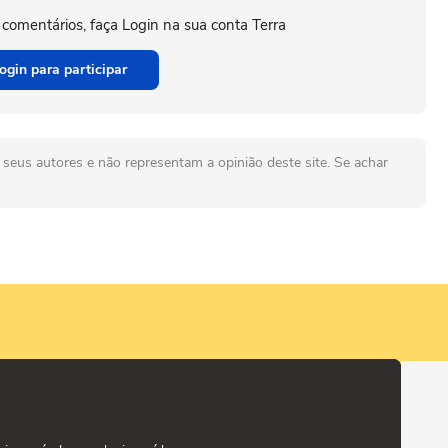
 comentários, faça Login na sua conta Terra
ogin para participar
seus autores e não representam a opinião deste site. Se achar