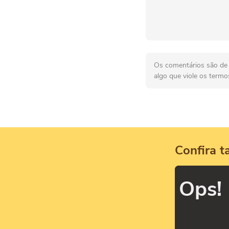
Os comentários são de r
algo que viole os termo
Confira 
Ops!