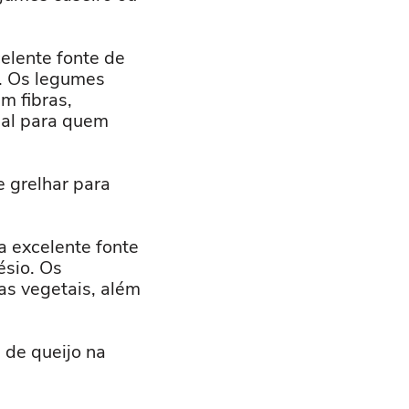
elente fonte de
s. Os legumes
m fibras,
deal para quem
 grelhar para
a excelente fonte
ésio. Os
as vegetais, além
 de queijo na