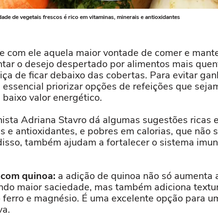
ade de vegetais frescos é rico em vitaminas, minerais e antioxidantes
e com ele aquela maior vontade de comer e mante
tar o desejo despertado por alimentos mais quen
iça de ficar debaixo das cobertas. Para evitar ga
 essencial priorizar opções de refeições que seja
baixo valor energético.
onista Adriana Stavro dá algumas sugestões ricas e
is e antioxidantes, e pobres em calorias, que não
isso, também ajudam a fortalecer o sistema imun
 com quinoa:
a adição de quinoa não só aumenta a
ando maior saciedade, mas também adiciona textur
ferro e magnésio. É uma excelente opção para u
va.