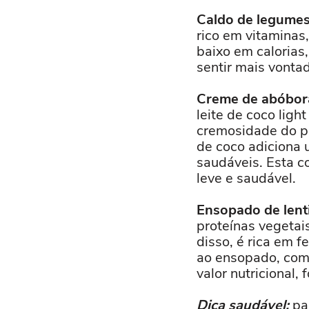
Caldo de legumes
rico em vitaminas,
baixo em calorias
sentir mais vonta
Creme de abóbora 
leite de coco lig
cremosidade do pr
de coco adiciona 
saudáveis. Esta 
leve e saudável.
Ensopado de lenti
proteínas vegetai
disso, é rica em f
ao ensopado, como
valor nutricional,
Dica saudável:
par