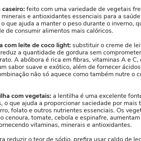
 caseiro:
feito com uma variedade de vegetais fre
 minerais e antioxidantes essenciais para a saúde
, o que ajuda a manter o peso durante o inverno,
de de consumir alimentos mais calóricos.
com leite de coco light:
substituir o creme de lei
ht reduz a quantidade de gordura sem comprometer
ato. A abóbora é rica em fibras, vitaminas A e C, 
um sabor suave e exótico, além de fornecer ácido
combinação não só aquece como também nutre o c
lha com vegetais:
a lentilha é uma excelente fonte
s, o que ajuda a proporcionar saciedade por mais
erro, folato e outros nutrientes essenciais. Os veg
 cenoura, tomate, cebola e espinafre, aumentam
 fornecendo vitaminas, minerais e antioxidantes.
a reduzir o teor de sódio, prefira usar caldo de l