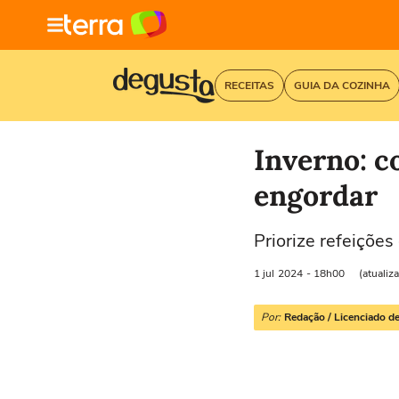
RECEITAS
GUIA DA COZINHA
Inverno: c
engordar
Priorize refeiçõe
1 jul
2024
- 18h00
(atualiz
Por:
Redação / Licenciado de