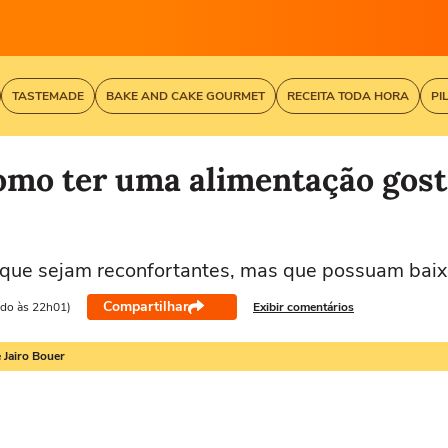
TASTEMADE
BAKE AND CAKE GOURMET
RECEITA TODA HORA
PI
omo ter uma alimentação gost
s que sejam reconfortantes, mas que possuam baix
Compartilhar
ado às 22h01)
Exibir comentários
 Jairo Bouer