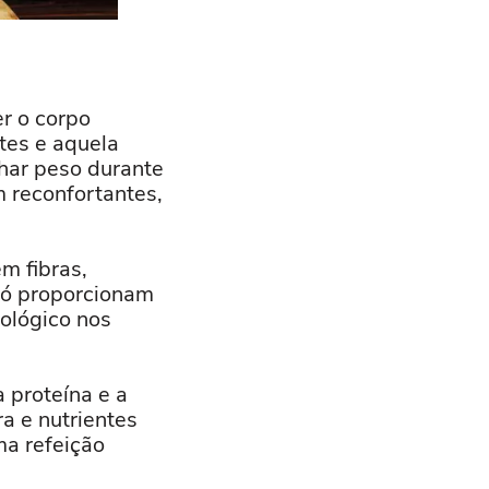
r o corpo
tes e aquela
nhar peso durante
m reconfortantes,
m fibras,
 só proporcionam
ológico nos
 proteína e a
a e nutrientes
ma refeição