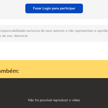
Fazer Login para participar
esponsabilidade exclusiva de seus autores e não representam a opinião 
s de uso, denuncie.
também:
Não foi possível reproduzir o vídeo