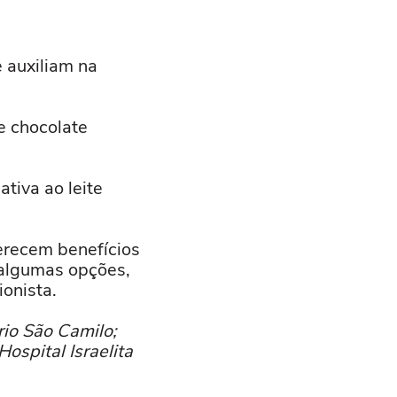
 auxiliam na
 chocolate
tiva ao leite
erecem benefícios
 algumas opções,
ionista.
rio São Camilo;
ospital Israelita