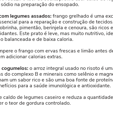
 sódio na preparação do ensopado.
 com legumes assados:
frango grelhado é uma exc
ssencial para a reparação e construção de tecido
brinha, pimentão, berinjela e cenoura, são ricos e
idantes. Este prato é leve, mas muito nutritivo, i
o balanceada e de baixa caloria.
pere o frango com ervas frescas e limão antes de
m adicionar calorias extras.
e cogumelos:
o arroz integral usado no risoto é um
nas do complexo B e minerais como selênio e magn
am um sabor rico e são uma boa fonte de proteín
efícios para a saúde imunológica e antioxidante.
 caldo de legumes caseiro e reduza a quantidade
er o teor de gordura controlado.