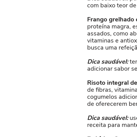
com baixo teor de
Frango grelhado
proteína magra, e
assados, como abo
vitaminas e antiox
busca uma refeiçã
Dica saudável:
tem
adicionar sabor se
Risoto integral d
de fibras, vitami
cogumelos adicion
de oferecerem ben
Dica saudável:
use
receita para mant