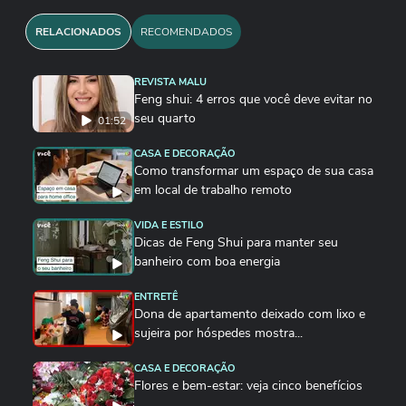
RELACIONADOS
RECOMENDADOS
REVISTA MALU
Feng shui: 4 erros que você deve evitar no
seu quarto
01:52
CASA E DECORAÇÃO
Como transformar um espaço de sua casa
em local de trabalho remoto
VIDA E ESTILO
Dicas de Feng Shui para manter seu
banheiro com boa energia
ENTRETÊ
Dona de apartamento deixado com lixo e
sujeira por hóspedes mostra...
CASA E DECORAÇÃO
Flores e bem-estar: veja cinco benefícios