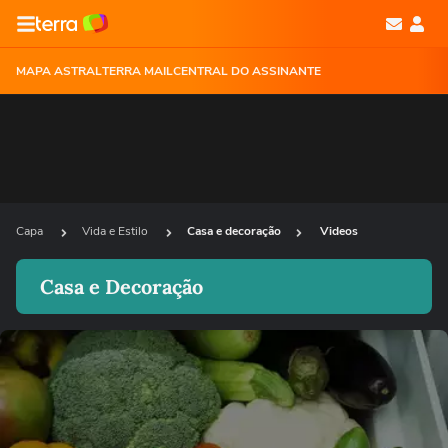
MAPA ASTRAL
TERRA MAIL
CENTRAL DO ASSINANTE
Capa
Vida e Estilo
Casa e decoração
Videos
Casa e Decoração
Ops!
Não foi possível reproduzir o vídeo