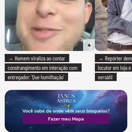
→ Homem viraliza ao contar
→ Repórter demi
constrangimento em interação com
locutor em loja e
entregador: 'Que humilhação'
versátil
Você sabe de onde vêm seus bloqueios?
Fazer meu Mapa