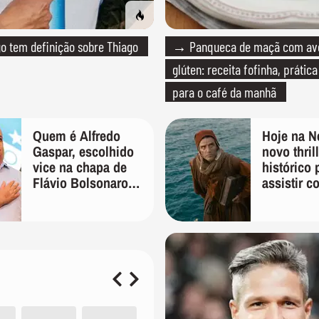
 tem definição sobre Thiago
→ Panqueca de maçã com av
glúten: receita fofinha, prática
para o café da manhã
Quem é Alfredo
Hoje na Ne
Gaspar, escolhido
novo thril
vice na chapa de
histórico 
Flávio Bolsonaro
assistir c
para presidente
Pacino, G
Butler e 
Momoa