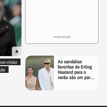
PUBLICIDADE
As sandálias
oas-vindas
favoritas de Erling
lube
Haaland para o
verão são um par
perfeito, ideal tanto
para usar na praia
com roupa de
banho quanto em
uma festa com