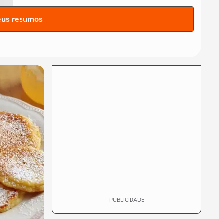
Mundo: veja 20 opções para
torcer pro Brasil
eus resumos
MODA
Inverno 2026: conheça 5
tendências de calçados que
vão das botas...
MODA
"Vai voar mais alto": Xuxa,
Bruna Marquezine e Sabrina
Sato...
MODA
É tempo de veludo! Veja
looks de Angelica,
Fiorentino, Tatá,...
PUBLICIDADE