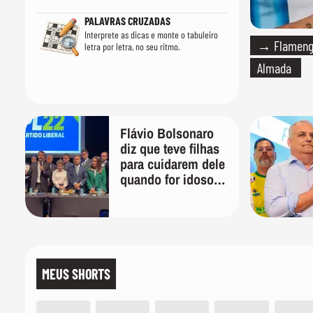
PALAVRAS CRUZADAS
Interprete as dicas e monte o tabuleiro
→ Flamengo
letra por letra, no seu ritmo.
Almada
Flávio Bolsonaro
diz que teve filhas
para cuidarem dele
quando for idoso:
'Vão ver quem vai
tomar conta de
mim'
MEUS SHORTS