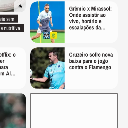
Grêmio x Mirassol:
Onde assistir ao
eia sem
vivo, horário e
escalações da
 e nutritiva
Copa do Brasil
tflix: o
Cruzeiro sofre nova
ler
baixa para o jogo
para
contra o Flamengo
om Al
erard
Jason