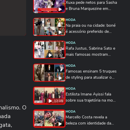
Xuxa pede netos para Sasha
e Bruna Marquezine em
show; veja vídeo
MODA
Na praia ou na cidade: boné
é acessório preferido de
Rafa Justus,...
MODA
Rafa Justus, Sabrina Sato e
mais famosas mostram
01:22
como usar camisa...
MODA
Famosas ensinam 5 truques
de styling para atualizar o
blazer com...
MODA
Estilista Imane Ayissi fala
sobre sua trajetória na moda
12:09
malismo. O
em Paris...
MODA
 nada
Marcello Costa revela a
beleza com identidade da
gata,
alta-costura em Paris