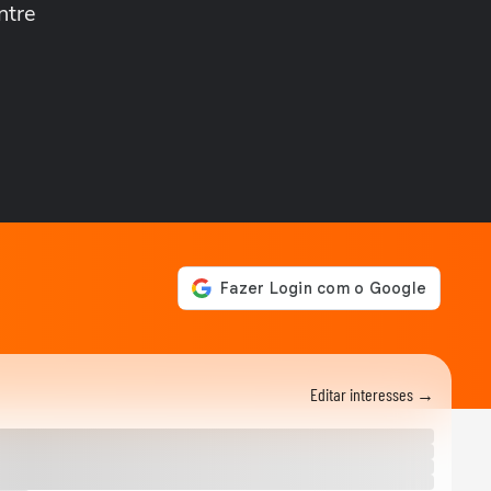
ntre
MODA
Do casual à moda festa,
aqueça o look com veludo
neste inverno
MODA
Suéter de ursinho vira
queridinho das famosas,
como Rafa Justus,...
MODA
De madrinha de casamento
a brasilcore, marrom
continua a...
MODA
Marina Ruy Barbosa,
Patrícia Poeta e Fiorentino
apostam no xadrez...
MODA
Dia dos Namorados:
Editar interesses →
Marquezine e Shawn, Sasha
e João e mais casais...
MODA
Unhas para a Copa do