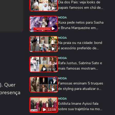
Dia dos Pais: veja looks de
papais famosos em chá de
bebê,...
MODA
Xuxa pede netos para Sasha
e Bruna Marquezine em
show; veja vídeo
MODA
Na praia ou na cidade: boné
é acessório preferido de
Rafa Justus,...
MODA
Rafa Justus, Sabrina Sato e
mais famosas mostram
01:22
como usar camisa...
MODA
Famosas ensinam 5 truques
). Quer
de styling para atualizar o
 presença
blazer com...
MODA
Estilista Imane Ayissi fala
sobre sua trajetória na moda
12:09
em Paris...