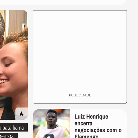
Marquezine e Shawn, Sasha
e João e mais casais...
MODA
Unhas para a Copa do
Mundo: veja 20 opções para
torcer pro Brasil
MODA
Inverno 2026: conheça 5
tendências de calçados que
vão das botas...
MODA
"Vai voar mais alto": Xuxa,
Bruna Marquezine e Sabrina
Sato...
PUBLICIDADE
Luiz Henrique
encerra
 batalha na
negociações com o
Flamengo
italício