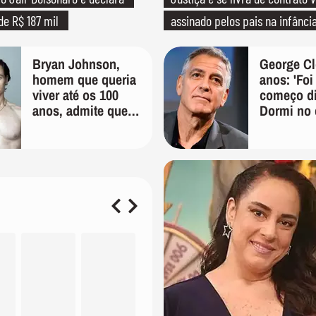
de R$ 187 mil
assinado pelos pais na infânci
Bryan Johnson,
George Cl
homem que queria
anos: 'Fo
viver até os 100
começo dif
anos, admite que
Dormi no 
"foi longe demais
um armári
em busca pela
dois anos 
longevidade"
durante c
anos, fui 
bicicleta 
de elenco'