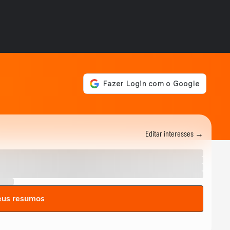
MODA
Marcello Costa revela a
beleza com identidade da
alta-costura em Paris
MODA
Do casual à moda festa,
aqueça o look com veludo
neste inverno
MODA
Suéter de ursinho vira
queridinho das famosas,
como Rafa Justus,...
MODA
Editar interesses →
De madrinha de casamento
a brasilcore, marrom
continua a...
MODA
Marina Ruy Barbosa,
Patrícia Poeta e Fiorentino
eus resumos
apostam no xadrez...
MODA
Dia dos Namorados: