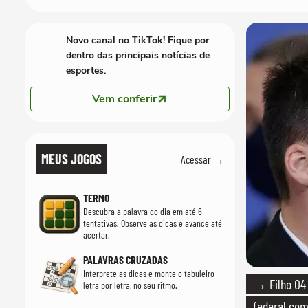
Novo canal no TikTok! Fique por
dentro das principais notícias de
esportes.
Vem conferir
MEUS JOGOS
Acessar →
TERMO
Descubra a palavra do dia em até 6
tentativas. Observe as dicas e avance até
acertar.
PALAVRAS CRUZADAS
Interprete as dicas e monte o tabuleiro
→ Filho 04 
letra por letra, no seu ritmo.
federal com