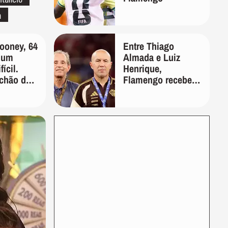
a
ooney, 64
Entre Thiago
i um
Almada e Luiz
ícil.
Henrique,
chão de
Flamengo recebeu
o por
oferta por ex-
e,
Palmeiras
inco
de
aos testes