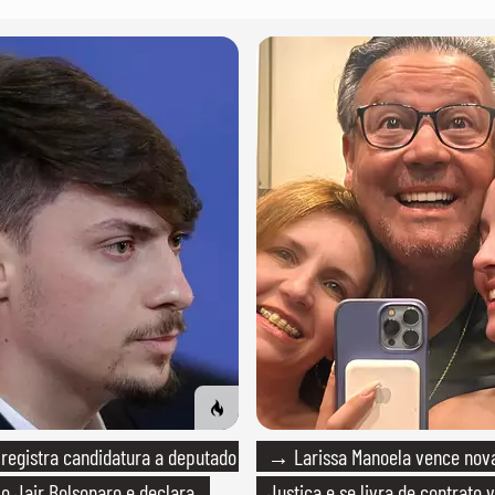
registra candidatura a deputado
→ Larissa Manoela vence nova
o Jair Bolsonaro e declara
Justiça e se livra de contrato v