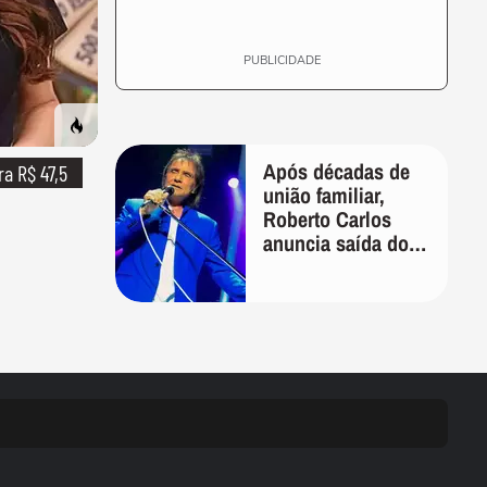
PUBLICIDADE
Após décadas de
ra R$ 47,5
união familiar,
Roberto Carlos
anuncia saída do
filho de Erasmo de
sua gestão