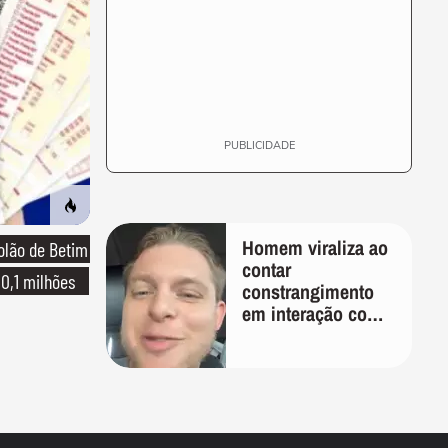
PUBLICIDADE
Homem viraliza ao
olão de Betim
contar
10,1 milhões
constrangimento
em interação com
entregador: 'Que
humilhação'