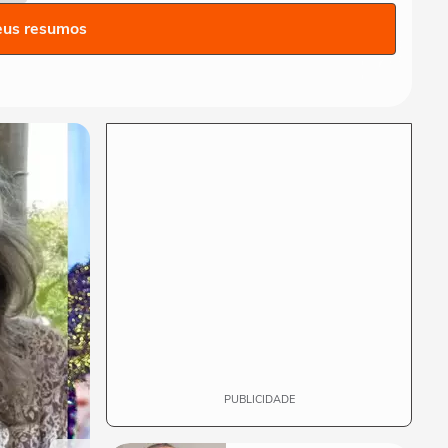
Marquezine e Shawn, Sasha
e João e mais casais...
eus resumos
MODA
Unhas para a Copa do
Mundo: veja 20 opções para
torcer pro Brasil
MODA
Inverno 2026: conheça 5
tendências de calçados que
vão das botas...
MODA
"Vai voar mais alto": Xuxa,
Bruna Marquezine e Sabrina
Sato...
PUBLICIDADE