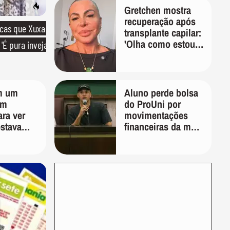
Gretchen mostra
recuperação após
icas que Xuxa
transplante capilar:
'Olha como estou
'É pura inveja
bem'
m um
Aluno perde bolsa
um
do ProUni por
ara ver
movimentações
estava
financeiras da mãe
nos
em plataformas de
e
apostas
 um
eu os