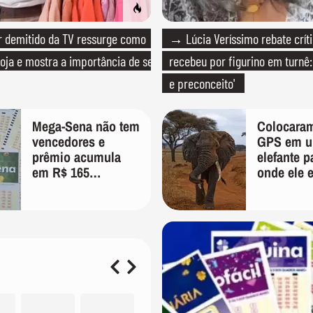
 demitido da TV ressurge como
→ Lúcia Veríssimo rebate crít
loja e mostra a importância de ser
recebeu por figurino em turnê: 
e preconceito'
Mega-Sena não tem
Colocara
vencedores e
GPS em 
prêmio acumula
elefante p
em R$ 165
onde ele 
milhões; veja as
indo; 2 a
dezenas
depois, el
desenhou
mapa que
surpreend
cientistas