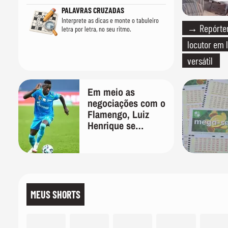
PALAVRAS CRUZADAS
Interprete as dicas e monte o tabuleiro
→ Repórter
letra por letra, no seu ritmo.
locutor em 
versátil
Em meio as
negociações com o
Flamengo, Luiz
Henrique se
manifesta através
das redes sociais
MEUS SHORTS