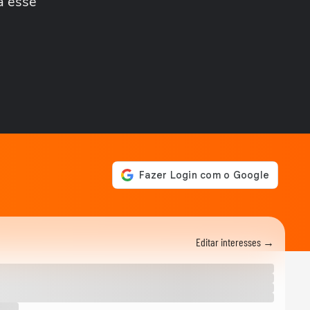
a esse
MODA
Marcello Costa revela a
beleza com identidade da
alta-costura em Paris
MODA
Do casual à moda festa,
aqueça o look com veludo
neste inverno
MODA
Suéter de ursinho vira
queridinho das famosas,
como Rafa Justus,...
MODA
De madrinha de casamento
a brasilcore, marrom
continua a...
MODA
Editar interesses →
Marina Ruy Barbosa,
Patrícia Poeta e Fiorentino
apostam no xadrez...
MODA
Dia dos Namorados: