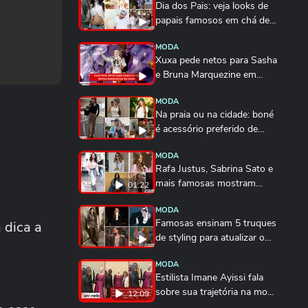
Dia dos Pais: veja looks de
papais famosos em chá de
bebê,...
MODA
Xuxa pede netos para Sasha
e Bruna Marquezine em
show; veja vídeo
MODA
Na praia ou na cidade: boné
é acessório preferido de
Rafa Justus,...
MODA
Rafa Justus, Sabrina Sato e
mais famosas mostram
01:22
como usar camisa...
MODA
Famosas ensinam 5 truques
 dica a
de styling para atualizar o
blazer com...
MODA
Estilista Imane Ayissi fala
sobre sua trajetória na moda
12:09
em Paris...