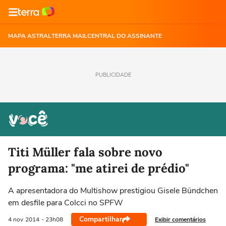
MAPA ASTRAL
TERRA MAIL
CENTRAL DO ASSINANTE
PUBLICIDADE
Titi Müller fala sobre novo
programa: "me atirei de prédio"
A apresentadora do Multishow prestigiou Gisele Bündchen
em desfile para Colcci no SPFW
Compartilhar
Exibir comentários
4 nov
2014
- 23h08