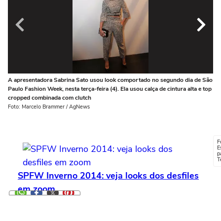
A apresentadora Sabrina Sato usou look comportado no segundo dia de São
O 
Paulo Fashion Week, nesta terça-feira (4). Ela usou calça de cintura alta e top
Fo
cropped combinada com clutch
Foto: Marcelo Brammer / AgNews
F
E
p
T
SPFW Inverno 2014: veja looks dos desfiles
em zoom